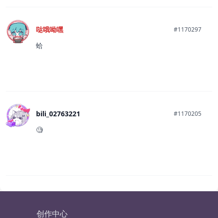
哒哦呦嘿
#1170297
蛤
bili_02763221
#1170205
🧐
创作中心