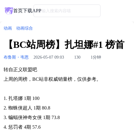
首页
下载APP
请输入搜索内容喵
动画
动画综合
【BC站周榜】扎坦娜#1 榜首
布鲁斯・韦恩
2026-05-07 09:03
130
1分钟
转自正义联盟吧
上周的周榜，BC站非权威销量榜，仅供参考。
1. 扎塔娜 1期 100
2. 蜘蛛侠超人 1期 80.8
3. 蝙蝠侠神奇女侠 1期 73.8
4. 惩罚者 4期 57.6