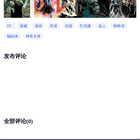
DC
漫威
漫画
美漫
动漫
扎坦娜
超人
蜘蛛侠
蝙蝠侠
神奇女侠
发布评论
全部评论(0)