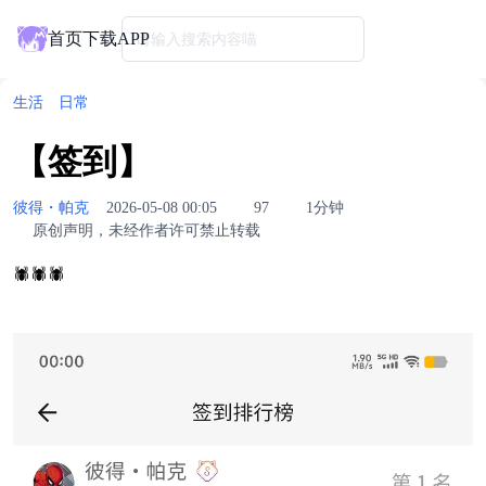
首页
下载APP
请输入搜索内容喵
生活
日常
【签到】
彼得・帕克
2026-05-08 00:05
97
1分钟
原创声明，未经作者许可禁止转载
🕷🕷🕷