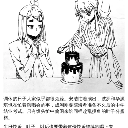
调休的日子大家似乎都很烦躁。安洁忙着演出，波罗和毕源
琪也在忙着演唱会的事，成翊则要陪海希准备不久后的中学
结业考试。只有馒头忙中偷闲来给同样趁乱摸鱼的叶子分蛋
糕。
生日快乐，叶子。以后也要带着这份快乐继续歌唱下去。