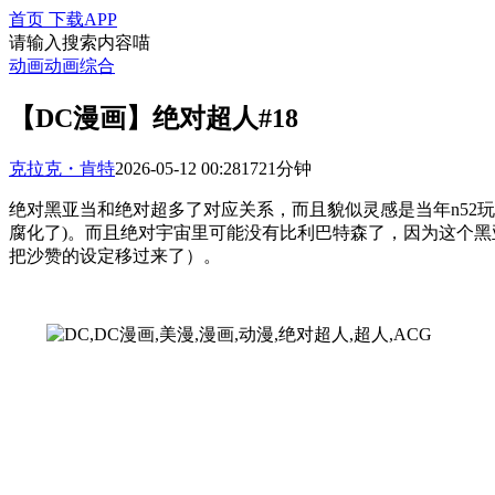
首页
下载APP
请输入搜索内容喵
动画
动画综合
【DC漫画】绝对超人#18
克拉克・肯特
2026-05-12 00:28
172
1分钟
绝对黑亚当和绝对超多了对应关系，而且貌似灵感是当年n52
腐化了)。而且绝对宇宙里可能没有比利巴特森了，因为这个
把沙赞的设定移过来了）。