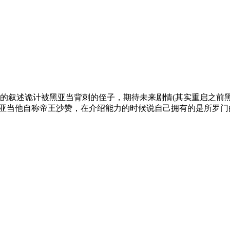
玩的叙述诡计被黑亚当背刺的侄子，期待未来剧情(其实重启之
黑亚当他自称帝王沙赞，在介绍能力的时候说自己拥有的是所罗