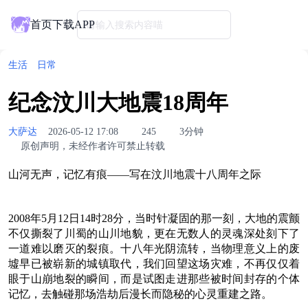
首页
下载APP
请输入搜索内容喵
生活
日常
纪念汶川大地震18周年
大萨达
2026-05-12 17:08
245
3分钟
原创声明，未经作者许可禁止转载
山河无声，记忆有痕——写在汶川地震十八周年之际
2008年5月12日14时28分，当时针凝固的那一刻，大地的震颤
不仅撕裂了川蜀的山川地貌，更在无数人的灵魂深处刻下了
一道难以磨灭的裂痕。十八年光阴流转，当物理意义上的废
墟早已被崭新的城镇取代，我们回望这场灾难，不再仅仅着
眼于山崩地裂的瞬间，而是试图走进那些被时间封存的个体
记忆，去触碰那场浩劫后漫长而隐秘的心灵重建之路。