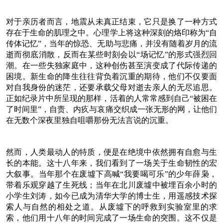
对于亲历者而言，地震从未真正结束，它只是换了一种方式
存在于生命的肌理之中。心理学上将这种深刻的烙印称为“自
传体记忆”，当年的惊恐、无助与悲痛，并没有随着岁月的流
逝而彻底消散，反而在某些时刻会以“场记忆”的形式强烈回
潮。在一些失独家庭中，这种创伤甚至演变成了代际传递的
困境。新生命的降生往往背负着沉重的期待，他们不仅要面
对自我身份的迷茫，还要承载父母对逝去亲人的无尽追思。
正如纪录片中所呈现的那样，活着的人常常感到自己“被困在
了时间里”，自责、内疚与哀痛交织成一张无形的网，让他们
在无数个深夜里独自咀嚼那份无法言说的沉重。
然而，人类最动人的特质，便是在绝境中依然拥有自愈与生
长的本能。这十八年来，我们看到了一场关于生命韧性的宏
大叙事。当年那个在废墟下高喊“我要喝可乐”的少年薛枭，
带着乐观穿越了生死线；当年在北川废墟中被埋百余小时的
小学生刘涛，如今已成为清华大学的博士生，用遥感技术探
索人与自然的相处之道。从废墟下的呼救到实验室里的求
索，他们用十八年的时间完成了一场生命的突围。这不仅是