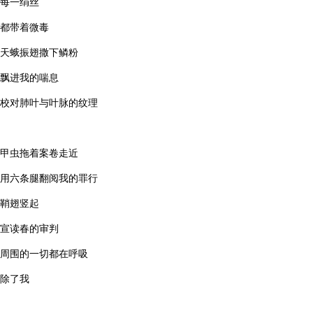
每一绢丝
都带着微毒
天蛾振翅撒下鳞粉
飘进我的喘息
校对肺叶与叶脉的纹理
甲虫拖着案卷走近
用六条腿翻阅我的罪行
鞘翅竖起
宣读春的审判
周围的一切都在呼吸
除了我