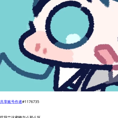
共享账号
作者
#1176735
哎我艹这蜜蜂怎么那么坏