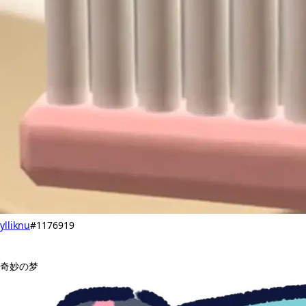
ylliknu
#1176919
奇妙の梦