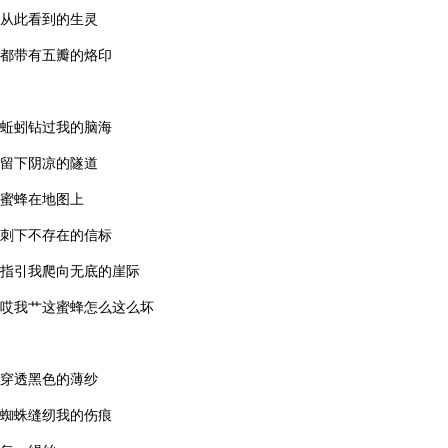
从此看到的生灵
都带有五瓣的烙印
蚯蚓钻过我的脑海
留下阴凉的隧道
蜜蜂在地图上
刺下不存在的信标
指引我爬向无底的崖际
哎我艹这蜜蜂怎么这么坏
穿透黑色的薄纱
蜘蛛缝纫我的伤痕