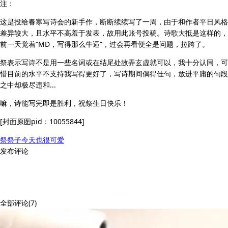
注：
这是投给春寒写诗会的新手作，断断续续写了一周，由于和作者平日风格
差异较大，且水平不高羞于发表，故用此账号投稿。诗歌大抵是这样的，
前一天觉着“MD，写得那么牛逼”，过会再看便全是问题，拉跨了。
祭表示写诗不是用一些名词或在结尾处故弄玄虚就可以，我十分认同，可
惜目前的水平不支持我写得更好了，写诗期间偶得佳句，放进平庸的句段
之中却极尽违和...
嘛，诗能写完即是胜利，祝祭生日快乐！
[封面原图pid：10055844]
祭祭子今天也很可爱
发布评论
全部评论(7)