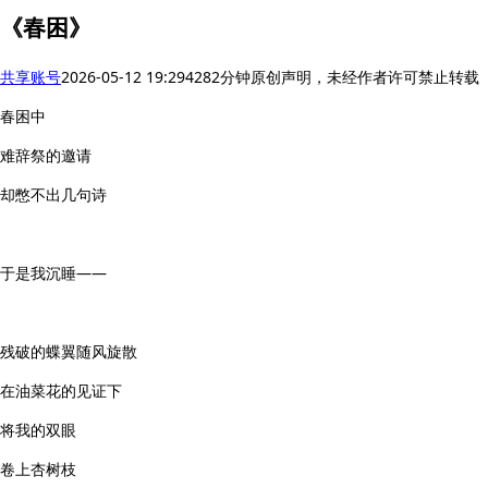
《春困》
共享账号
2026-05-12 19:29
428
2分钟
原创声明，未经作者许可禁止转载
春困中
难辞祭的邀请
却憋不出几句诗
于是我沉睡——
残破的蝶翼随风旋散
在油菜花的见证下
将我的双眼
卷上杏树枝