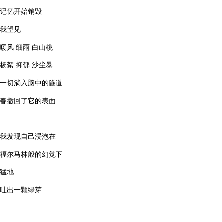
记忆开始销毁
我望见
暖风 细雨 白山桃
杨絮 抑郁 沙尘暴
一切淌入脑中的隧道
春撤回了它的表面
我发现自己浸泡在
福尔马林般的幻觉下
猛地
吐出一颗绿芽