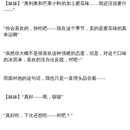
【妹妹】“奥利奥和芒果小料的加上蜜瓜味……我还没说要什
——”
“你会喜欢的，快吃吧——现在这个季节，卖的是蜜瓜味的真
幸运啊”
“虽然你大概不是很喜欢这种强硬的态度，但是，对这个口味
的冰淇淋，喜欢的没办法反驳，对吧~”
而面对他的这句话，我也只是一直埋头品尝着——
【妹妹】“真好——呃，咳咳”
“真好吃，下次还想吃——对吧？”