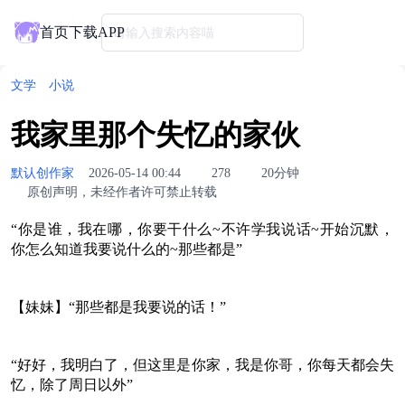
首页
下载APP
请输入搜索内容喵
文学
小说
我家里那个失忆的家伙
默认创作家
2026-05-14 00:44
278
20分钟
原创声明，未经作者许可禁止转载
“你是谁，我在哪，你要干什么~不许学我说话~开始沉默，
你怎么知道我要说什么的~那些都是”
【妹妹】“那些都是我要说的话！”
“好好，我明白了，但这里是你家，我是你哥，你每天都会失
忆，除了周日以外”