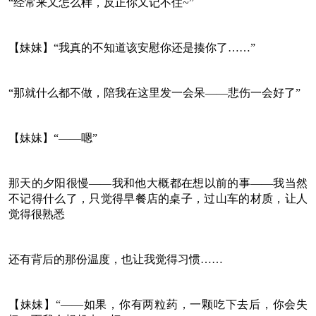
“经常来又怎么样，反正你又记不住~”
【妹妹】“我真的不知道该安慰你还是揍你了……”
“那就什么都不做，陪我在这里发一会呆——悲伤一会好了”
【妹妹】“——嗯”
那天的夕阳很慢——我和他大概都在想以前的事——我当然
不记得什么了，只觉得早餐店的桌子，过山车的材质，让人
觉得很熟悉
还有背后的那份温度，也让我觉得习惯……
【妹妹】“——如果，你有两粒药，一颗吃下去后，你会失