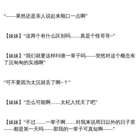
“——果然还是亲人说起来顺口一点啊”
【妹妹】“这两个有什么区别吗……真是个怪哥哥~”
【妹妹】“我们就要这样纠缠一辈子吗——突然对这个概念有
了沉甸甸的实感啊”
“可不要因为太沉就丢了啊~？”
【妹妹】“怎么可能啊……太杞人忧天了吧”
【妹妹】“不过……一辈子啊……对我来说周日以外的日子里
——都是第一天吗——那我的一辈子可真短啊——”