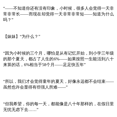
“——不知道你还有没有印象，小时候，很多人会觉得一天非
常非常长——而现在却觉得一天非常非常短——知道为什么
吗？”
【妹妹】“为什么？”
“因为小时候的三个月，哪怕是从有记忆开始，到小学三年级
的那个夏天，都占了人生的6%——如果按照一生能活到八十
来算的话，6%相当于58个月——足足快五年”
“所以，我们才会觉得童年的夏天，好像永远都不会结束——
虽然也许会显得有些强人所难——”
“但我希望，你的每一天，都能像是八十年那样的，在假日里
无忧无虑下去……”