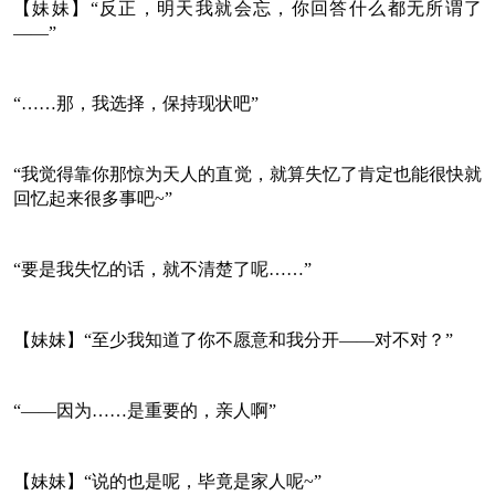
【妹妹】“反正，明天我就会忘，你回答什么都无所谓了
——”
“……那，我选择，保持现状吧”
“我觉得靠你那惊为天人的直觉，就算失忆了肯定也能很快就
回忆起来很多事吧~”
“要是我失忆的话，就不清楚了呢……”
【妹妹】“至少我知道了你不愿意和我分开——对不对？”
“——因为……是重要的，亲人啊”
【妹妹】“说的也是呢，毕竟是家人呢~”