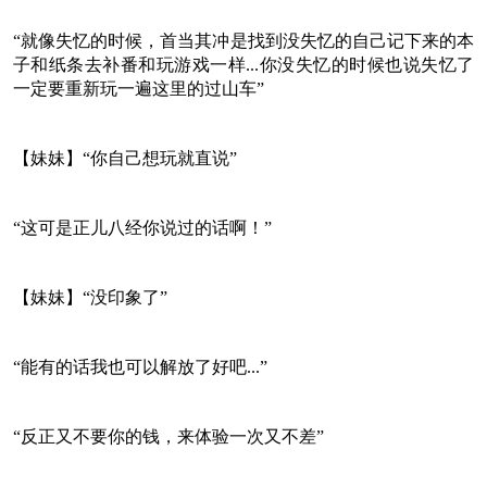
“就像失忆的时候，首当其冲是找到没失忆的自己记下来的本
子和纸条去补番和玩游戏一样...你没失忆的时候也说失忆了
一定要重新玩一遍这里的过山车”
【妹妹】“你自己想玩就直说”
“这可是正儿八经你说过的话啊！”
【妹妹】“没印象了”
“能有的话我也可以解放了好吧...”
“反正又不要你的钱，来体验一次又不差”