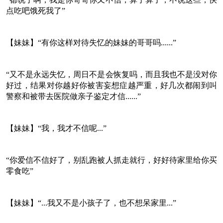
点吃吧饿死我了”
【妹妹】“有你这样对待失忆的妹妹的哥哥吗......”
“又不是永远失忆，周日不是会恢复吗，而且我也不是没对你
好过，结果对你越好你被害妄想症越严重，好几次都闹到叫
警察和被带去医院做亲子鉴定才信......”
【妹妹】“我，我才不信呢...”
“你爱信不信好了，别乱跑被人抓走就行，好好待家里给你买
零食吃”
【妹妹】“...我又不是小孩子了，也不想呆家里...”