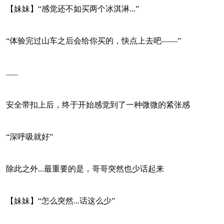
【妹妹】“感觉还不如买两个冰淇淋...”
“体验完过山车之后会给你买的，快点上去吧——”
......
安全带扣上后，终于开始感觉到了一种微微的紧张感
“深呼吸就好”
除此之外...最重要的是，哥哥突然也少话起来
【妹妹】“怎么突然...话这么少”