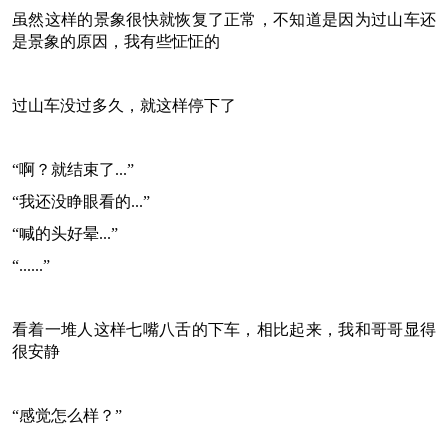
虽然这样的景象很快就恢复了正常，不知道是因为过山车还
是景象的原因，我有些怔怔的
过山车没过多久，就这样停下了
“啊？就结束了...”
“我还没睁眼看的...”
“喊的头好晕...”
“......”
看着一堆人这样七嘴八舌的下车，相比起来，我和哥哥显得
很安静
“感觉怎么样？”