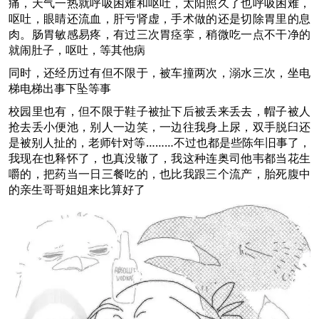
痛，天气一热就呼吸困难和呕吐，太阳照久了也呼吸困难，
呕吐，眼睛还流血，肝亏肾虚，手术做的还是切除胃里的息
肉。肠胃敏感易疼，有过三次胃痉挛，稍微吃一点不干净的
就闹肚子，呕吐，等其他病
同时，还经历过有但不限于，被车撞两次，溺水三次，坐电
梯电梯出事下坠等事
校园里也有，但不限于鞋子被扯下后被丢来丢去，帽子被人
抢去丢小便池，别人一边笑，一边往我身上尿，双手脱臼还
是被别人扯的，老师针对等………不过也都是些陈年旧事了，
我现在也释怀了，也真没辙了，我这种连奥司他韦都当花生
嚼的，把药当一日三餐吃的，也比我跟三个流产，胎死腹中
的亲生哥哥姐姐来比算好了