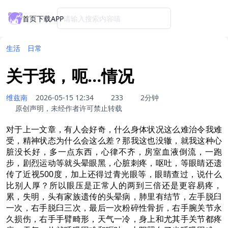
首页
下载APP
请输入搜索内容喵
生活
日常
关于我，呃…情况
维兹南
2026-05-15 12:34
233
2分钟
原创声明，未经作者许可禁止转载
对于上一文章，有人会好奇，什么身体状况这么难治令我难
受，精神状态为什么会这么差？那我这也没辙，就我这种心
脏没长好，多一点东西，心律不齐，房室血液倒流，一跑
步，剧烈运动等就头晕眼黑，心脏刺疼，呕吐，等眼睛还遗
传了近视500度，加上还得过青光眼等，眼睛查过，说什么
比别人厚？所以眼压是正常人的两到三倍还是更容易疼，
累，失明，头有家族遗传的头晕病，肺里有结节，左手脱臼
一次，右手脱臼三次，最后一次粉碎性骨折，右手腕关节永
久损伤，右手手臂畸形，天气一冷，身上和尤其手关节都疼