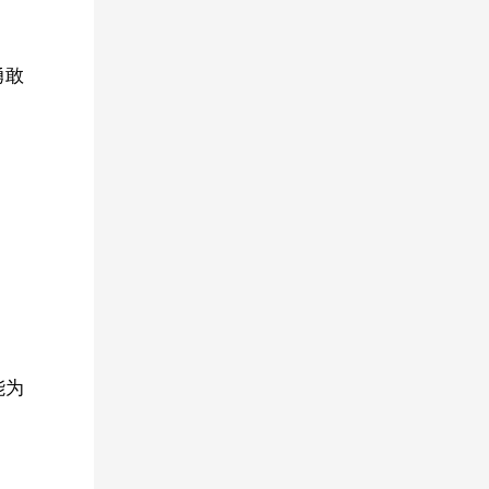
勇敢
能为