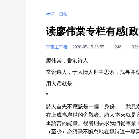
生活
日常
读廖伟棠专栏有感[
宇宙主宰者
2026-05-15 23:55
248
3
廖伟棠，香港诗人
常说诗人，于人情人世中思索，找寻并创
用人话就是：
"
詩人首先不應該是一個「身份」，我見
在上成為塵世的旁觀者。詩人本來就是
重語言的能量。後者則要求我們從專業
（至少）必須毫不懈怠地在寫詩這一專