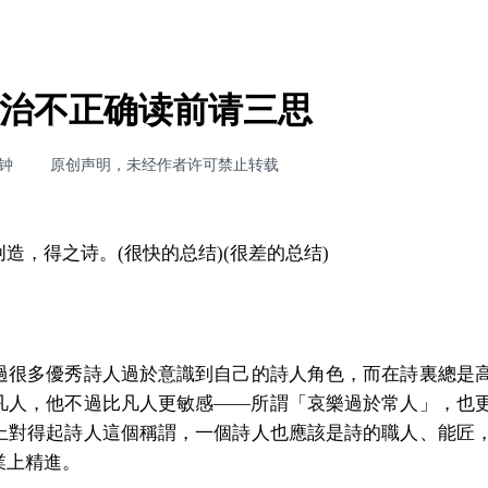
政治不正确读前请三思
分钟
原创声明，未经作者许可禁止转载
造，得之诗。(很快的总结)(很差的总结)
過很多優秀詩人過於意識到自己的詩人角色，而在詩裏總是
凡人，他不過比凡人更敏感——所謂「哀樂過於常人」，也
上對得起詩人這個稱謂，一個詩人也應該是詩的職人、能匠
業上精進。