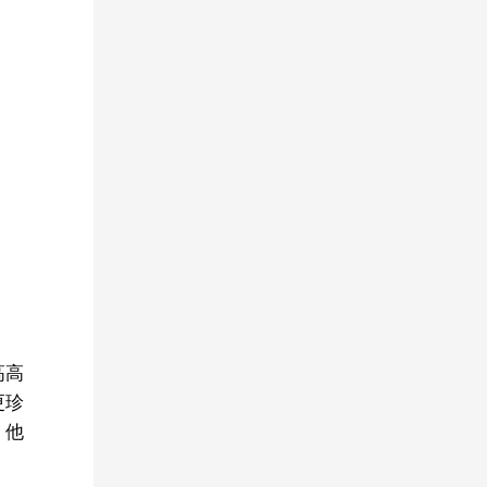
高高
更珍
，他