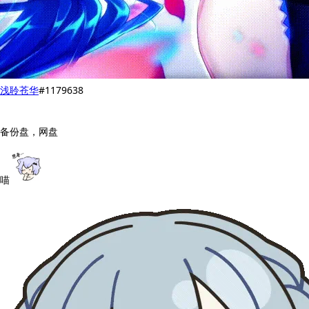
浅聆苍华
#1179638
备份盘，网盘
喵