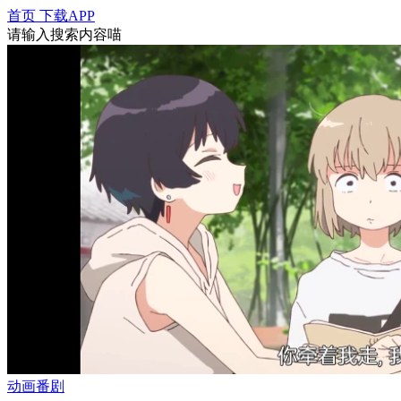
首页
下载APP
请输入搜索内容喵
动画
番剧