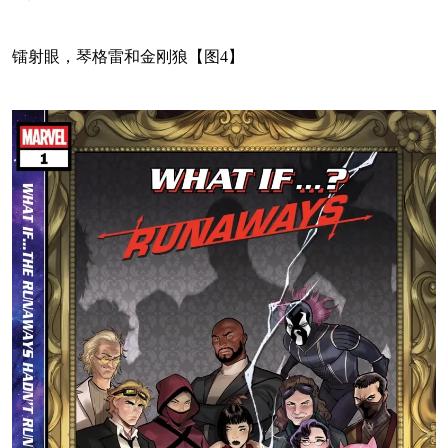
镭射眼，琴格雷和金刚狼【图4】