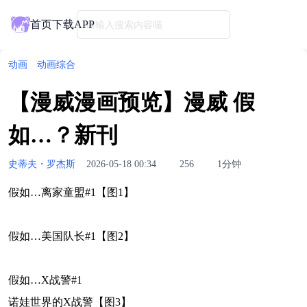
首页
下载APP
请输入搜索内容喵
动画
动画综合
【漫威漫画预览】漫威 假
如…？新刊
史蒂夫・罗杰斯
2026-05-18 00:34
256
1分钟
假如…离家童盟#1【图1】
假如…美国队长#1【图2】
假如…X战警#1
诺娃世界的X战警【图3】