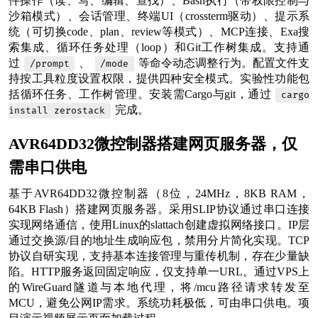
件操作（读、写、编辑、查找）、Bash执行（带权限控制与
沙箱模式）、会话管理、终端UI（crossterm驱动）、提示系
统（可切换code、plan、review等模式）、MCP连接、Exa搜
索集成、循环任务处理（loop）和Git工作树集成。支持通
过
、
等命令动态调整行为。配置文件支
/prompt
/mode
持按工具粒度设置权限，提供四种安全模式。实验性功能包
括循环任务、工作树管理。安装需Cargo与git，通过
cargo
完成。
install zerostack
AVR64DD32微控制器搭建网页服务器，仅
需串口供电
基于AVR64DD32微控制器（8位，24MHz，8KB RAM，
64KB Flash）搭建网页服务器。采用SLIP协议通过串口连接
实现网络通信，使用Linux的slattach创建虚拟网络接口。IP层
通过交换源/目的地址生成响应包，禁用分片简化实现。TCP
协议自研实现，支持基本连接管理与重传机制，存在少量缺
陷。HTTP服务返回固定响应，仅支持单一URL。通过VPS上
的WireGuard隧道与本地代理，将/mcu路径请求转发至
MCU，避免公网IP需求。系统功耗极低，可由串口供电。项