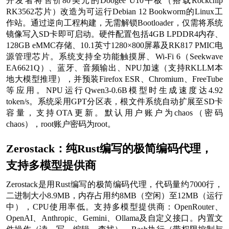
开发者将售价80美元的Doogee U10平板（搭载Rockchip
RK3562芯片）改造为可运行Debian 12 Bookworm的Linux工
作站。通过逆向工程构建，无需解锁Bootloader，仅需将系统
镜像写入SD卡即可启动。硬件配置包括4GB LPDDR4内存、
128GB eMMC存储、10.1英寸1280×800屏幕及RK817 PMIC电
源管理芯片。系统支持全功能触摸屏、Wi-Fi 6（Seekwave
EA6621Q）、蓝牙、音频输出、NPU加速（支持RKLLM本
地大模型推理），并预装Firefox ESR、Chromium、FreeTube
等应用。NPU运行Qwen3-0.6B模型时生成速度达4.92
token/s。系统采用GPT分区表，根文件系统自动扩展至SD卡
容量，支持OTA更新。默认用户账户为chaos（密码
chaos），root账户密码为root。
Zerostack：纯Rust编写的极简编码代理，
支持多模型提供商
Zerostack是用Rust编写的极简编码代理，代码量约7000行，
二进制大小8.9MB，内存占用约8MB（空闲）至12MB（运行
中），CPU使用率低。支持多模型提供商：OpenRouter、
OpenAI、Anthropic、Gemini、Ollama及自定义接口。内置文