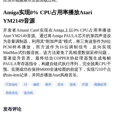
目演示视频展示页面加载过程。
Amiga实现0% CPU占用率播放Atari
YM2149音源
开发者Arnaud Carré实现在Amiga上以0% CPU占用率播放
Atari YM2149音源。通过将Amiga PAULA芯片的第四声道设
为音量调制器，利用其“附加声道”模式，将三角波形作为8位
PCM样本播放，而方波作为16位调制信号，反向实现
MadMax式扫频音效。该方法避免了高精度数据采样问题，
显著提升音质。最终结合COPPER协处理器预生成每帧
PAULA寄存器指令，构建自链式执行序列，完全脱离CPU干
预。实测成功在保持68000全速绘图的前提下，实现7210个点
的sin-dots记录，并同步播放Atari风格音乐。
IT加油站
AI
编程
硬件
安全
游戏
开源
视频处理
系统优化
低功耗
发布评论