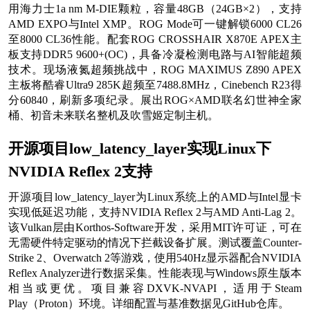
用海力士1a nm M-DIE颗粒，容量48GB（24GB×2），支持
AMD EXPO与Intel XMP。ROG Mode可一键解锁6000 CL26
至8000 CL36性能。配套ROG CROSSHAIR X870E APEX主
板支持DDR5 9600+(OC)，具备冷凝检测电路与AI智能超频
技术。现场液氮超频挑战中，ROG MAXIMUS Z890 APEX
主板将酷睿Ultra9 285K超频至7488.8MHz，Cinebench R23得
分60840，刷新多项纪录。展出ROG×AMD联名幻世神全家
桶、初音未来联名整机及吹雪姬定制主机。
开源项目low_latency_layer实现Linux下
NVIDIA Reflex 2支持
开源项目low_latency_layer为Linux系统上的AMD与Intel显卡
实现低延迟功能，支持NVIDIA Reflex 2与AMD Anti-Lag 2。
该Vulkan层由Korthos-Software开发，采用MIT许可证，可在
无需硬件特定驱动的情况下拦截设备扩展。测试覆盖Counter-
Strike 2、Overwatch 2等游戏，使用540Hz显示器配合NVIDIA
Reflex Analyzer进行数据采集。性能表现与Windows原生版本
相当或更优。项目兼容DXVK-NVAPI，适用于Steam
Play（Proton）环境。详细配置与基准数据见GitHub仓库。