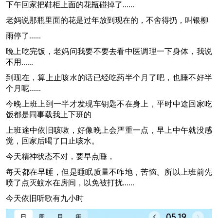
下午回家把鞋柜上面的花瓶碰掉了......
老妈说那瓶里面的花是过年放到现在的，不舍得扔，叫银柳
雨停了......
晚上吃完饭，老妈问我要不要去看中医调理一下身体，我说
不用......
到现在，算上止咳水的话已经吃药半个月了吧，也睡不好半
个月呢......
今晚上班上到一半才发现车钥匙不在身上，平时中途回家吃
饭都是同事载我上下班的
上班途中依旧咳嗽，好像晚上会严重一点，早上中午就没感
觉，回家后喝了口止咳水。
今天精神状态不对，要早点睡，
每天都在早睡，但是睡眠质量不咋地，苦恼。所以上班前先
喷了点灭蚊水在房间，以免被打扰......
今天依旧听歌有九小时