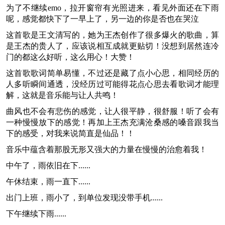
为了不继续emo，拉开窗帘有光照进来，看见外面还在下雨
呢，感觉都快下了一早上了，另一边的你是否也在哭泣
这首歌是王文清写的，她为王杰创作了很多爆火的歌曲，算
是王杰的贵人了，应该说相互成就更贴切！没想到居然连冷
门的都这么好听，这么用心！大赞！
这首歌歌词简单易懂，不过还是藏了点小心思，相同经历的
人多听瞬间通透，没经历过可能得花点心思去看歌词才能理
解，这就是音乐能与让人共鸣！
曲风也不会有悲伤的感觉，让人很平静，很舒服！听了会有
一种慢慢放下的感觉！再加上王杰充满沧桑感的嗓音跟我当
下的感受，对我来说简直是仙品！！
音乐中蕴含着那股无形又强大的力量在慢慢的治愈着我！
中午了，雨依旧在下......
午休结束，雨一直下......
出门上班，雨小了，到单位发现没带手机......
下午继续下雨......