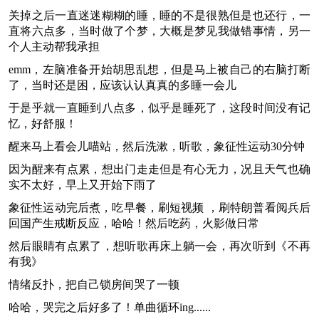
关掉之后一直迷迷糊糊的睡，睡的不是很熟但是也还行，一
直将六点多，当时做了个梦，大概是梦见我做错事情，另一
个人主动帮我承担
emm，左脑准备开始胡思乱想，但是马上被自己的右脑打断
了，当时还是困，应该认认真真的多睡一会儿
于是乎就一直睡到八点多，似乎是睡死了，这段时间没有记
忆，好舒服！
醒来马上看会儿喵站，然后洗漱，听歌，象征性运动30分钟
因为醒来有点累，想出门走走但是有心无力，况且天气也确
实不太好，早上又开始下雨了
象征性运动完后煮，吃早餐，刷短视频 ，刷特朗普看阅兵后
回国产生戒断反应，哈哈！然后吃药，火影做日常
然后眼睛有点累了，想听歌再床上躺一会，再次听到《不再
有我》
情绪反扑，把自己锁房间哭了一顿
哈哈，哭完之后好多了！单曲循环ing......