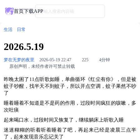
首页
下载APP
请输入搜索内容喵
生活
日常
2026.5.19
梦在无梦的夜里
2026-05-19 22:47
225
4分钟
原创声明，未经作者许可禁止转载
昨晚太困了11点听歌如睡，单曲循环《红尘有你》，但是被
蚊子吵醒，找半天不到蚊子，所以开点空调，蚊子果然不吵
了
睡着睡着不知道是不是药的作用，过段时间疯狂的咳嗽，多
次吐痰
起来喝口水，过段时间又恢复了，继续躺床上听歌入睡
迷迷糊糊的听着听着睡着了吧，再起来已经是凌晨三点半
了，起来发现音乐忘记关了