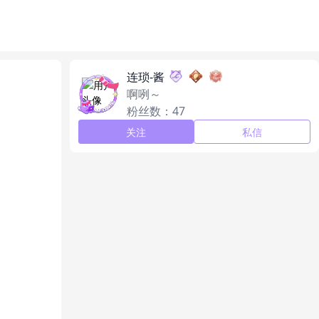
连琐-酱
啊咧～
粉丝数：47
关注
私信