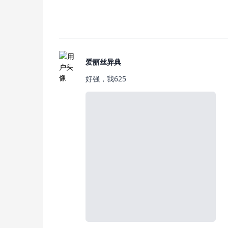
爱丽丝异典
好强，我625