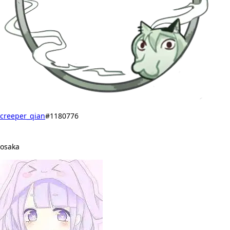
creeper_qian
#1180776
osaka