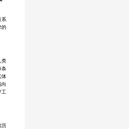
面系
2的
人类
每条
实体
指向
穿工
缩历