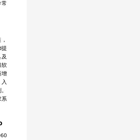
SpaceX因液压故障取消Starship V3首飞，新发射计划定于周五
异常
AcuRite将停用My AcuRite应用，要求用户迁移至AcuRite NOW
JWST首次实现对系外行星晨昏两侧大气的分段光谱分析
Google Antigravity 2.0在OpenSCAD建筑3D LLM基准中排名第一
Superset（YC P26）发布，支持并行运行10个以上CLI编码代理
装，
d提
Deno 2.8发布，新增audit fix、bump-version、ci、pack等功能
具及
AI定价模型终结：因推理成本飙升，Flat-rate将被淘汰
供软
ShadowCat：通过QR码实现浏览器端离线文件传输
新增
史蒂夫·沃兹尼亚克称学生拥有真正的智能
引入
内存短缺致2026年智能手机出货量预计下降13%，消费电子价格攀升
制。
MathWorks联合创始人Cleve Moler去世，享年86岁
求系
uv包管理工具缺乏过期检测与简化更新流程
CODA将Transformer块重写为GEMM-尾部程序，减少内存访问
o
多个GTK-based PDF阅读器存在命令注入漏洞，攻击者可执行任意代码
IEEE推出医疗移动应用评估与注册体系，首批聚焦心理健康应用
060