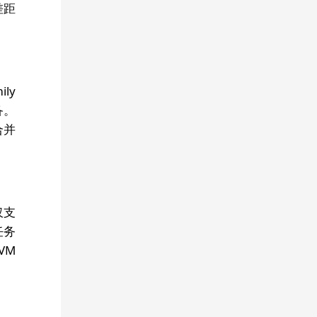
Steam新增“Wuxia”与“Xianxia”分类，《影之刃零》位列期待榜第一
差距
《DDoD: 紫雾》免费试玩版上线，支持1-4人合作
微星尊爵系列搭载酷睿Ultra 300，42小时续航刷新纪录
《OPUS：心相吾山》官宣登陆PS5，2026年内发售
《薛定谔的电话》×《都市传说解体中心》发布联动视频
ly
备。
《极限竞速：地平线6》玩家总数突破600万，Steam峰值达28.4万
合并
剧场版动画《来自深渊 觉醒的神秘》发布最新预告
。
斯皮尔伯格科幻电影《揭秘日》确认引进，聚焦外星文明真相
Epic喜加二：《古墓丽影1-3重制版》及《逃出百慕大》免费领取
《一起开火车2：汽笛重鸣》6月11日结束抢先体验并正式发售
仅支
《命运2》将于6月9日迎来最终更新，结束在线服务
任务
VM