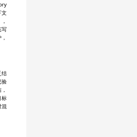
ry
下文
），
态写
护，
乏结
已验
结，
目标
对混