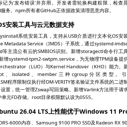
已标记为‘发布错误’并弃用。开发者需轮换构建权限，检查
temd服务。npm所有者GitHub正依据政策清理恶意内容。
，新增OS安装工具与云元数据支持
emd-sysinstall系统安装工具，支持从USB介质进行文本化OS安
tadata Service（IMDS）子系统，通过systemd-imds
 Cloud等主流公有云的SMBIOS识别。新增storagectl命令行工
ystemd-tpm2-swtpm.service，为无物理TPM设备提
Orchestrator（LUO）与Kernel Handover（KHO）能力。
root、isolated、member三种cgroup分区类型。
，结合BPF LSM程序限制仅执行经DM-VERITY签名验证文件系统的二进
eback=设置，统一管理Zswap写回策略。新增Varlink方法用于请
元FD存储。root目录权限默认设为0555。
buntu 26.04 LTS上性能优于Windows 11 Pr
R5-6000内存、Samsung 9100 PRO SSD及Radeon RX 9