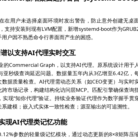
installer现在在用户未选择桌面环境时发出警告，防止意外创建无桌
支持安装到现有LVM配置，新增systemd-boot作为GRUB
手用户因不熟悉命令行界面而产生的困惑。
商业图谱以支持AI代理实时交互
2亿企业的Commercial Graph，以支持AI代理。原系统设计用于
亚秒级查询延迟问题。数据量五年内从3亿增至6.42亿，
亿次数据质量检查。AI代理需动态关系（如CEO变更）与实时
化跨市场记录，构建结构化访问层MCP。匹配引擎确保查询
，实现“知你代理”验证。持续业务验证代理作为数字握手贯
关系建模；嵌入式实体一致性检查；源至输出的可追溯性。
数，实现AI代理类记忆功能
加0.12%参数的轻量级记忆模块，通过动态更新的8×8矩阵压