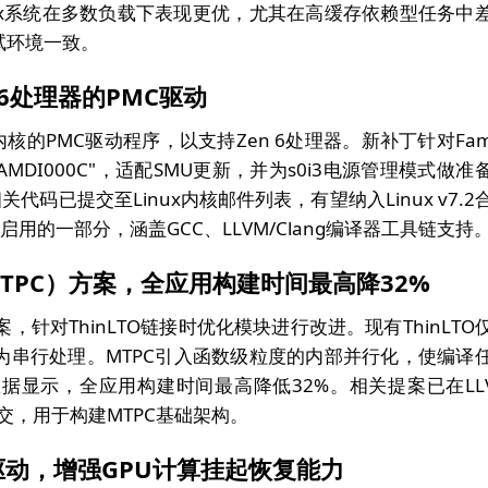
nux系统在多数负载下表现更优，尤其在高缓存依赖型任务中
试环境一致。
 6处理器的PMC驱动
核的PMC驱动程序，以支持Zen 6处理器。新补丁针对Fami
ID "AMDI000C"，适配SMU更新，并为s0i3电源管理模式做准
关代码已提交至Linux内核邮件列表，有望纳入Linux v7.2
启用的一部分，涵盖GCC、LLVM/Clang编译器工具链支持
TPC）方案，全应用构建时间最高降32%
，针对ThinLTO链接时优化模块进行改进。现有ThinLTO
为串行处理。MTPC引入函数级粒度的内部并行化，使编译
据显示，全应用构建时间最高降低32%。相关提案已在LL
st已提交，用于构建MTPC基础架构。
PU驱动，增强GPU计算挂起恢复能力