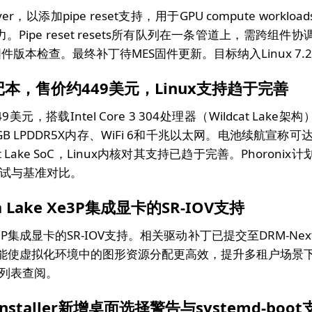
river，以添加pipe reset支持，用于GPU compute workloa
pe reset resets所有队列在一条管道上，需跨组件协
进和固件版本检查。最终补丁待MES固件更新。目标纳入Linux 7.
e笔记本，售价约449美元，Linux支持趋于完善
元，搭载Intel Core 3 304处理器（Wildcat Lake架构
GB LPDDR5X内存、WiFi 6和千兆以太网。电池续航宣称可达
Lake SoC，Linux内核对其支持已趋于完善。Phoronix计
测试与基准对比。
va Lake Xe3P集成显卡的SR-IOV支持
ake Xe3P集成显卡的SR-IOV支持。相关驱动补丁已提交至DRM-Nex
器。该功能使虚拟化环境中的图形资源分配更高效，提升多租户场景
件列表查阅。
1 installer新增桌面选择警告与systemd-boot