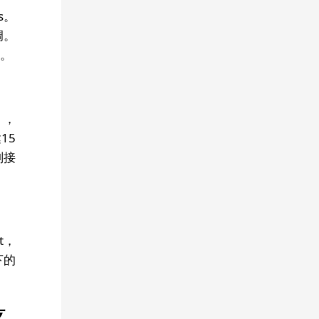
ds。
调。
2。
），
15
划接
t，
下的
支