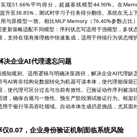
ct上实现51.66%平均得分，超越基线模型44.90%。在Memo
.54%提升至38.85%，测试时学习子任务得分翻倍。系统在无上
与原模型一致。相比MLP Memory（76.40%参数占比
数。不同更新策略适配不同模型：序列状态写适用于强模型，多状
源，支持在现有推理栈中快速集成，适用于持续行为状态维
文图解决企业AI代理遗忘问题
编码时间感知规则、适用逻辑与明确决策路径，解决企业AI代理缺
符号AI将非结构化数据转化为机器可读本体，使代理能保留
围，使代理可区分过去与当前有效性。已验证动作序列被冻
图谱，确保合规与一致性。预生产阶段测试验证行为。框架
率，适用于银行等高吞吐领域。自动本体生成仍是挑战，尤其面
仅0.07，企业身份验证机制面临系统风险