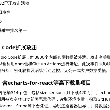
-9082已现攻击活动
9日发售
飞
SCAD基准中排名第一
 Code扩展攻击
 Studio Code扩展，约3800个内部仓库数据被外泄。攻击者关
织曾利用npm包和GitHub Actions进行渗透。此次事件未影
志分析、密钥轮换及后续活动监控。无公开或客户数据受损。
charts-for-react等高下载量项目
感染314个包，包括size-sensor（月下载420万）、echart
击者利用被盗令牌自动部署恶意代码，读取环境变量，窃取GitHu
oud、Docker、Stripe等平台凭证，尝试逃逸容器边界，并将数据