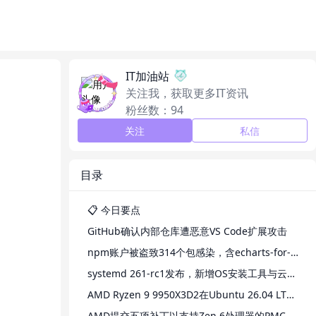
IT加油站
关注我，获取更多IT资讯
粉丝数：94
关注
私信
目录
📋 今日要点
GitHub确认内部仓库遭恶意VS Code扩展攻击
npm账户被盗致314个包感染，含echarts-for-react等高下载量项目
systemd 261-rc1发布，新增OS安装工具与云元数据支持
AMD Ryzen 9 9950X3D2在Ubuntu 26.04 LTS上性能优于Windows 11 Pro
AMD提交五项补丁以支持Zen 6处理器的PMC驱动