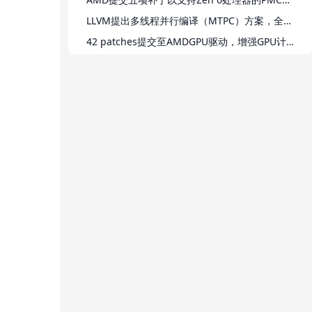
LLVM提出多线程并行编译（MTPC）方案，全应用构建时间最高降32%
42 patches提交至AMDGPU驱动，增强GPU计算挂起恢复能力
CHUWI发布Wildcat Lake笔记本，售价约449美元，Linux支持趋于完善
Linux 7.2将引入对Intel Nova Lake Xe3P集成显卡的SR-IOV支持
SUSE/openSUSE Agama 21 installer新增桌面选择警告与systemd-boot支持
Dun & Bradstreet重构商业图谱以支持AI代理实时交互
delta-mem仅增0.12%参数，实现AI代理类记忆功能
Rippletide推出决策上下文图解决企业AI代理遗忘问题
美国消费者深度伪造辨识准确率仅0.07，企业身份验证机制面临系统风险
MFA无法监控登录后行为，NOV建议缩短令牌生命周期
前高管承认协助技术支援诈骗，涉案金额超21亿美元
Drupal严重SQL注入漏洞CVE-2026-9082已现攻击活动，需立即升级
《Kidbash: Super Legend》2027年初登陆PC与主机平台
《Honkai: Star Rail》版本4.3‘The Lethe Below the Living’将于6月1日上线