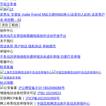
宇宙主宰者
是男生 交朋友 make friend M站大师XM站神人(这是别人起的 这是用户
名
粉丝数：62
关注
私信
创作中心
发布动态
文章投稿
视频投稿
创作活动
开放平台
关于我们
营业执照
用户协议
隐私协议
审核规范
举报中心
不良信息举报
侵权抄袭举报
涉未成年举报
扫黄打非举报
客服中心
联系客服
站点地图
沪公网安备31011802006086号
增值电信业务经营许可证
沪B2-20250623
互联网ICP备案 |
沪ICP备2022032900号
网上有害信息举报专区 |
中国互联网违法和不良信息举报中心