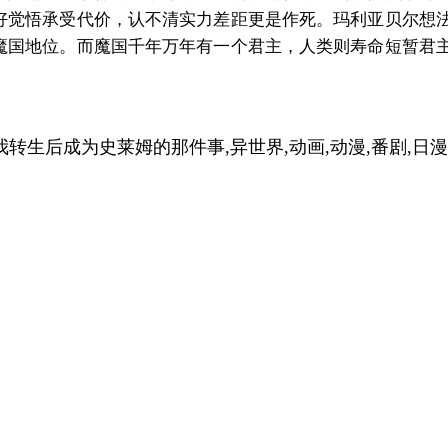
好觉悟承受代价，认不清实力差距更是作死。玛利亚贝尔想
魔国地位。而魔国千年万年有一个君主，人类则寿命短暂君