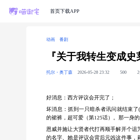
首页
下载APP
动画
番剧
『关于我转生变成史
托尔・奥丁森
2026-05-28 23:32
500
好消息：西方评议会开完了；
坏消息：抓到一只暗杀者讯问就结束了
的裙裤，超可爱（第125话）。那一身
恩威并施让大贤者代打再顺手解开个诅
的名字、她是评议会背后元凶这件事，