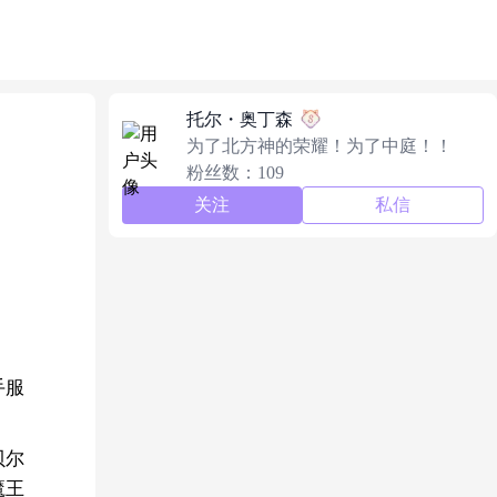
托尔・奥丁森
为了北方神的荣耀！为了中庭！！
粉丝数：109
关注
私信
手服
贝尔
魔王