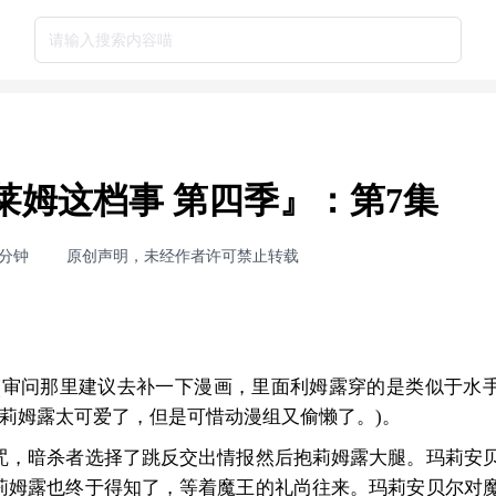
请输入搜索内容喵
莱姆这档事 第四季』：第7集
2分钟
原创声明，未经作者许可禁止转载
(审问那里建议去补一下漫画，里面利姆露穿的是类似于水
的莉姆露太可爱了，但是可惜动漫组又偷懒了。)。
咒，暗杀者选择了跳反交出情报然后抱莉姆露大腿。玛莉安
莉姆露也终于得知了，等着魔王的礼尚往来。玛莉安贝尔对