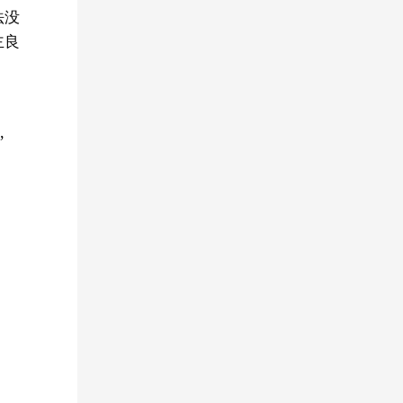
法没
主良