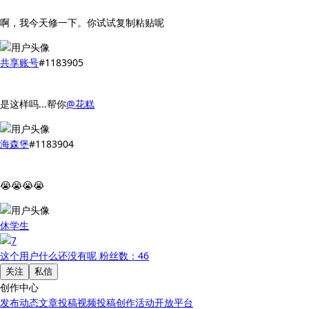
啊，我今天修一下。你试试复制粘贴呢
共享账号
#1183905
是这样吗...帮你
@花糕
海森堡
#1183904
😭😭😭😭
休学生
这个用户什么还没有呢
粉丝数：46
关注
私信
创作中心
发布动态
文章投稿
视频投稿
创作活动
开放平台