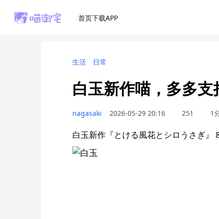
首页
下载APP
生活
日常
白玉新作喵，多多支
nagasaki
2026-05-29 20:16
251
1
白玉新作『とける風花とシロうさぎ』 8