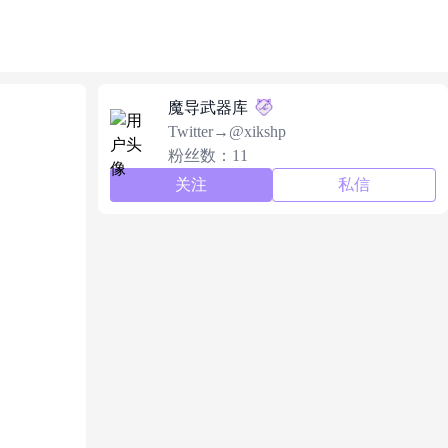
魔导武器库
Twitter→@xikshp
粉丝数：11
关注
私信