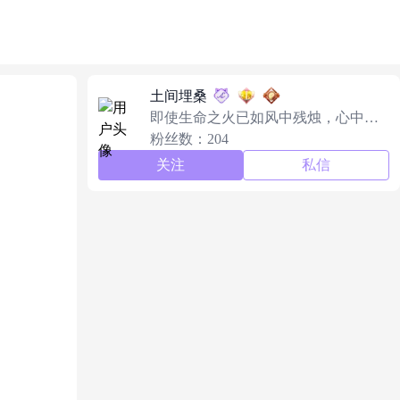
土间埋桑
即使生命之火已如风中残烛，心中的
决意也仍在燃烧。
粉丝数：204
关注
私信