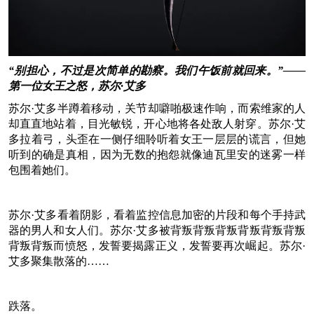
“别担心，不过是次简单的勘察。我们午饭前就回来。”——
第一位女王之怒，苏尔·艾多
苏尔·艾多半蹲着移动，关节却噼啪极速作响，而索维家的人
却直直地站着，目光敏锐，开心地将各处敌人射穿。苏尔·艾
多拉着弓，头歪在一侧仔细聆听着女王一层层的谎言，但她
听到的确是真相，因为无数的抱怨就像迪瓦里安的迷雾一样
包围着她们。
苏尔·艾多看着阴影，看着监控信息加密的片段和每个手持武
器的男人和女人们。苏尔·艾多被背叛背叛背叛背叛背叛背叛
背叛背叛而愤怒，发誓要揭露正义，发誓要再次崛起。苏尔·
艾多聚集散落的……
跌落。