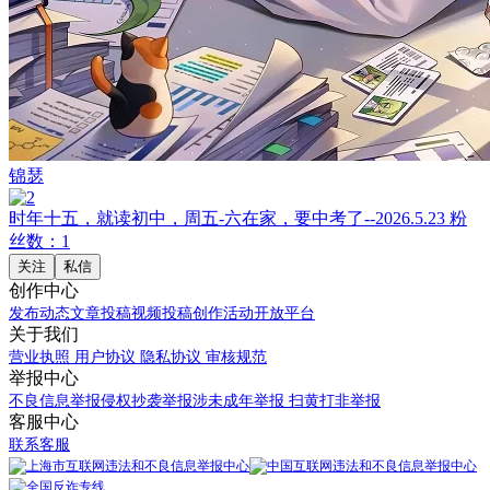
锦瑟
时年十五，就读初中，周五-六在家，要中考了--2026.5.23
粉
丝数：1
关注
私信
创作中心
发布动态
文章投稿
视频投稿
创作活动
开放平台
关于我们
营业执照
用户协议
隐私协议
审核规范
举报中心
不良信息举报
侵权抄袭举报
涉未成年举报
扫黄打非举报
客服中心
联系客服