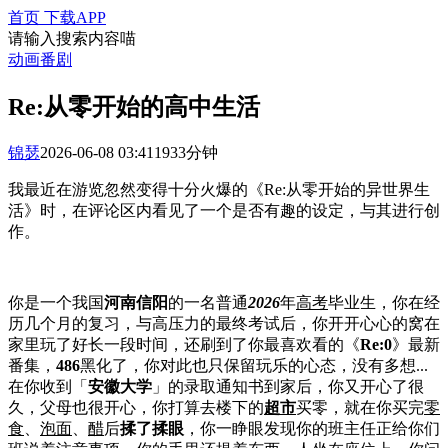
首页
下载APP
请输入搜索内容喵
动画
番剧
Re:从零开始的高中生活
锦瑟
2026-06-08 03:41
193
3分钟
我最近在游览忽然变得十分火爆的《Re:从零开始的异世界生
活》时，在评论区内看见了一个是否有趣的设定，与其进行创
作。
你是一个我国
河南信阳
的一名普通
2026
年
高考
毕业生，你在经
历几个月的复习，与高压力的最终考试后，你开开心心的窝在
家里玩了好长一段时间，还刷到了你最喜欢看的《
Re:0
》最新
番集，
486
黑化了，你对此也只保留玩乐的心态，没有多想...
在你收到「
安徽大学
」的录取通知书到家后，你又开心了很
久，父母也很开心，你打算去楼下的
超市
买零，就在你买完
零
食
、
泡面
、
醋
后
揉了揉眼
，你一睁眼发现你的班主任正给你们