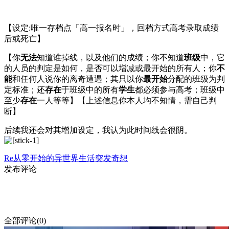
【设定:唯一存档点「高一报名时」，回档方式高考录取成绩
后或死亡】
【你
无法
知道谁掉线，以及他们的成绩；你不知道
班级
中，它
的人员的判定是如何，是否可以增减或最开始的所有人；你
不
能
和任何人说你的离奇遭遇；其只以你
最开始
分配的班级为判
定标准；还
存在
于班级中的所有
学生
都必须参与高考；班级中
至少
存在
一人等等】【上述信息你本人均不知情，需自己判
断】
后续我还会对其增加设定，我认为此时间线会很阴。
Re从零开始的异世界生活
突发奇想
发布评论
全部评论(0)