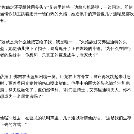
“你确定还要继续用斧头？”艾弗里迪特一边给步枪装弹，一边问道。即使
当钢铁领主跳着逃开一缕白热的火焰，她通讯中的声音也几乎连喘息都没
有。
“这就是为什么她把它给了我，我是唯一……”火焰舔过艾弗里迪特的头
盔，她使劲儿拽下了扣子，耸肩甩开了正在燃烧的斗篷。“为什么在旅行
者的裂缝中，你想和一只真正的巨龙战斗，老家伙？”
萨拉丁·弗吉在头盔里咧嘴一笑。巨龙在上方耸立，当它再次跳起来吐息
时，覆盖着闪光鳞片的伤口喷出鲜血。他手中的巨大斧头充满坑洼和疤
痕，斧尖也融化了，但仍然锋利。“我们是骑士，艾弗里迪特夫人。你不
想成为一名屠龙者吗？”
他猛冲过去，在巨龙的吼叫声里，几乎难以听清他的话。“这是我们生存
下去的方式！”