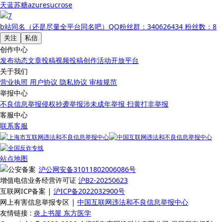
天蓝苏糖azuresucrose
b站同名（还是尽量全平台同名吧）QQ粉丝群：340626434
粉丝数：8
关注
私信
创作中心
发布动态
文章投稿
视频投稿
创作活动
开放平台
关于我们
营业执照
用户协议
隐私协议
审核规范
举报中心
不良信息举报
侵权抄袭举报
涉未成年举报
扫黄打非举报
客服中心
联系客服
站点地图
沪公网安备31011802006086号
增值电信业务经营许可证
沪B2-20250623
互联网ICP备案 |
沪ICP备2022032900号
网上有害信息举报专区 |
中国互联网违法和不良信息举报中心
友情链接 :
炎上书屋
东方医学