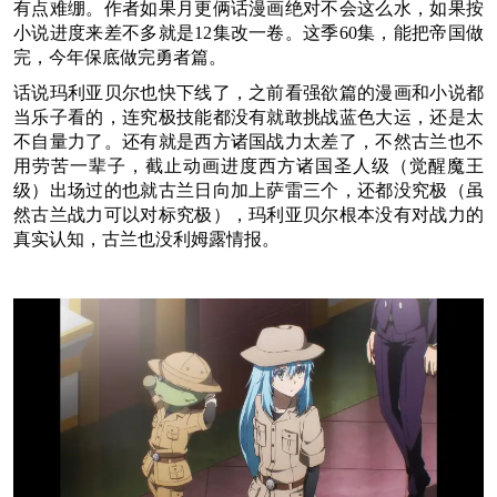
有点难绷。作者如果月更俩话漫画绝对不会这么水，如果按
小说进度来差不多就是12集改一卷。这季60集，能把帝国做
完，今年保底做完勇者篇。
话说玛利亚贝尔也快下线了，之前看强欲篇的漫画和小说都
当乐子看的，连究极技能都没有就敢挑战蓝色大运，还是太
不自量力了。还有就是西方诸国战力太差了，不然古兰也不
用劳苦一辈子，截止动画进度西方诸国圣人级（觉醒魔王
级）出场过的也就古兰日向加上萨雷三个，还都没究极（虽
然古兰战力可以对标究极），玛利亚贝尔根本没有对战力的
真实认知，古兰也没利姆露情报。