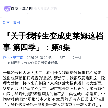
首页
下载APP
请输入搜索内容喵
动画
番剧
『关于我转生变成史莱姆这档
事 第四季』：第9集
托尔・奥丁森
2026-06-08 22:45
337
2分钟
原创声明，未经作者许可禁止转载
一集20分钟内容太少了，看到开头我就猜到这集打不起来。
这集也算是把莉姆露的理念讲清楚了，我很乐意看到这一段
理念对撞。接下来几集除了米莉姆放大招也没什么大场面。
这集内容已经塞了不少了，城市都是动画原创的，漫画就个
山洞，然后动漫跟着漫画走的差不多一集也就1.5话漫画。中
间省掉的画地图那段本来挺有意思的还有点日常味可惜删
了，另外这集分镜一般都是一群人站着或者一群人走路.jpg，