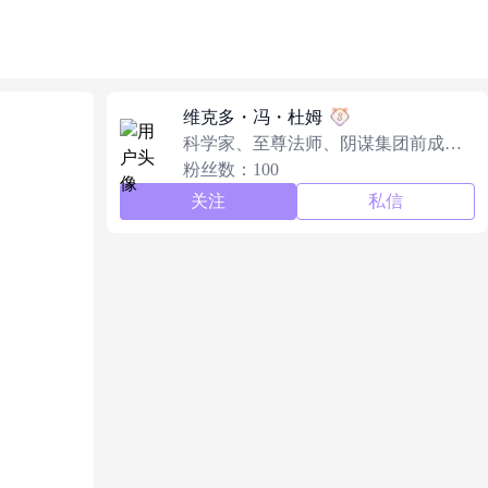
维克多・冯・杜姆
科学家、至尊法师、阴谋集团前成
员、未来基金会前成员、斗界神君、
粉丝数：100
恶名铁人、神奇F4系列反派，事拉托
关注
私信
维利亚头子。