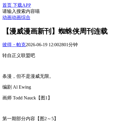
首页
下载APP
请输入搜索内容喵
动画
动画综合
【漫威漫画新刊】蜘蛛侠周刊连载
彼得・帕克
2026-06-19 12:00
280
1分钟
转自正义联盟吧
条漫，但不是漫威无限。
编剧 Al Ewing
画师 Todd Nauck【图1】
第一期部分内容【图2～5】