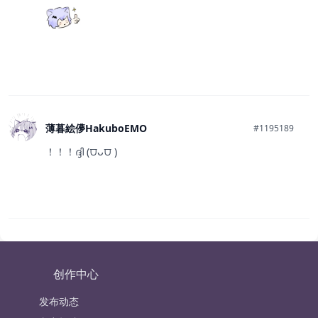
薄暮絵儚HakuboEMO
#1195189
！！！ദ്ദി (⩌ᴗ⩌ )
创作中心
发布动态