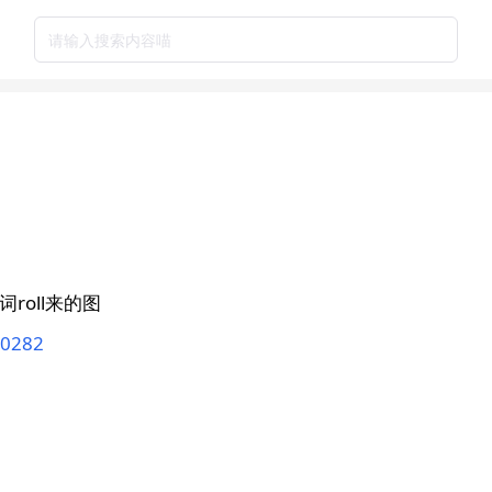
请输入搜索内容喵
个词roll来的图
50282