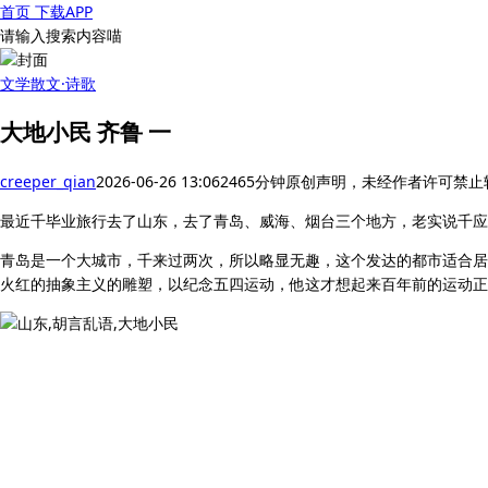
首页
下载APP
请输入搜索内容喵
文学
散文·诗歌
大地小民 齐鲁 一
creeper_qian
2026-06-26 13:06
246
5分钟
原创声明，未经作者许可禁止
最近千毕业旅行去了山东，去了青岛、威海、烟台三个地方，老实说千应
青岛是一个大城市，千来过两次，所以略显无趣，这个发达的都市适合居
火红的抽象主义的雕塑，以纪念五四运动，他这才想起来百年前的运动正