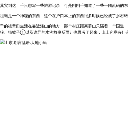
其实到这，千只想写一些旅游记录，可是刚刚千知道了一些一团乱码的东
祖籍是一个神秘的东西，这个在户口本上的东西很多时候已经成了乡村转
千的祖辈们生活在靠近矮山的地方，那个村庄距离群山只隔着一个国道，
狼、猫猴子①以及诡异的水沟故事反而让他思考了起来，山上究竟有什