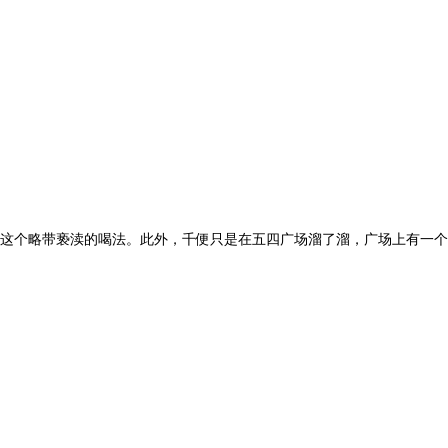
这个略带亵渎的喝法。此外，千便只是在五四广场溜了溜，广场上有一个