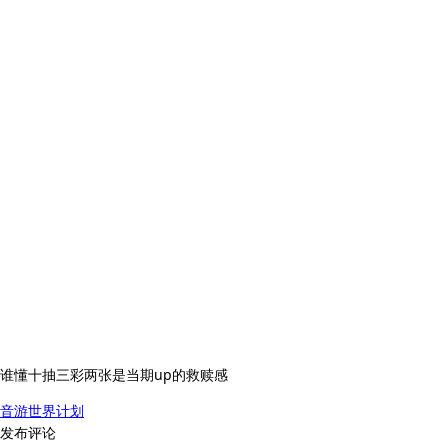
谁懂十抽三彩两张是当期up的救赎感
音游
世界计划
发布评论