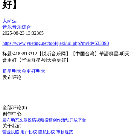
好】
大萨达
音乐
音乐综合
2025-08-23 13:32
365
https://www.yueting.net/tool/jiexi/url.php?mvId=533393
标题:4183813312【悦听音乐网】【中国台湾】華語群星-明天
會更好【华语群星-明天会更好】
群星
明天会更好
明天
发布评论
全部评论(0)
创作中心
发布动态
文章投稿
视频投稿
创作活动
开放平台
关于我们
营业执照
用户协议
隐私协议
审核规范