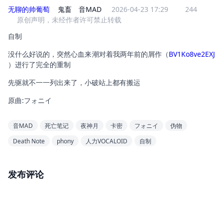
无聊的帅葡萄
鬼畜
音MAD
2026-04-23 17:29
244
原创声明，未经作者许可禁止转载
自制
没什么好说的，突然心血来潮对着我两年前的屑作（
BV1Ko8ve2EXJ
）进行了完全的重制
先驱就不一一列出来了，小破站上都有搬运
原曲:フォニイ
音MAD
死亡笔记
夜神月
卡密
フォニイ
伪物
Death Note
phony
人力VOCALOID
自制
发布评论