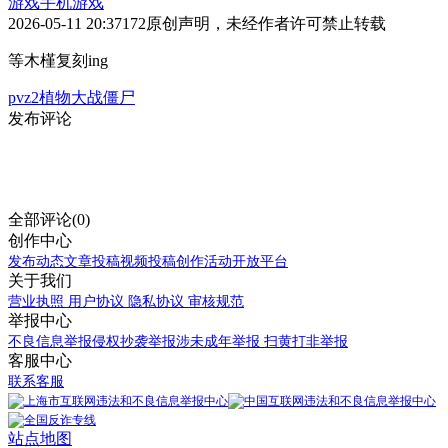
游戏
手机游戏
2026-05-11 20:37
172
原创声明，未经作者许可禁止转载
等木槿复刻ing
pvz2
植物大战僵尸
发布评论
全部评论(0)
创作中心
发布动态
文章投稿
视频投稿
创作活动
开放平台
关于我们
营业执照
用户协议
隐私协议
审核规范
举报中心
不良信息举报
侵权抄袭举报
涉未成年举报
扫黄打非举报
客服中心
联系客服
站点地图