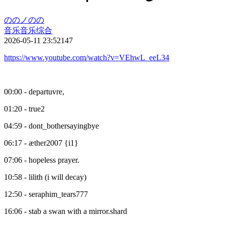
ののノのの
音乐
音乐综合
2026-05-11 23:52
147
https://www.youtube.com/watch?v=VEhwL_eeL34
00:00 - departuvre,
01:20 - true2
04:59 - dont_bothersayingbye
06:17 - æther2007 {i1}
07:06 - hopeless prayer.
10:58 - lilith (i will decay)
12:50 - seraphim_tears777
16:06 - stab a swan with a mirror.shard