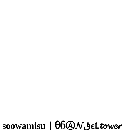
soowamisu｜ᦲ​ᦆ​Ⓐ​𝓝​ق​є​𝔩​.​𝓽​𝓸​𝔀​𝓮​𝓻