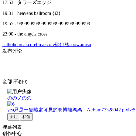
17:53 - タワーズエッジ
19:31 - heavens ballroom {i2}
19:55 - 999999999999999999999999999999
23:00 - the angels cross
catholicbreakcore
breakcore
砕け核
soowamisu
发布评论
全部评论(0)
ののノのの
yea只是一隻隨處可見的賽博貓媽媽... AcFun:77328942 pixiv:52
关注
私信
弹幕列表
创作中心