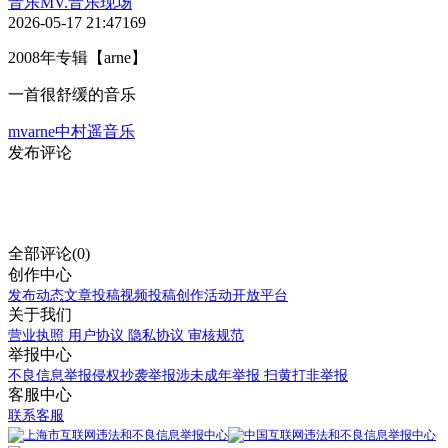
音乐
MV.音乐现场
2026-05-17 21:47
169
2008年专辑【arne】
一首很舒缓的音乐
mv
arne
中村遥
音乐
发布评论
全部评论(0)
创作中心
发布动态
文章投稿
视频投稿
创作活动
开放平台
关于我们
营业执照
用户协议
隐私协议
审核规范
举报中心
不良信息举报
侵权抄袭举报
涉未成年举报
扫黄打非举报
客服中心
联系客服