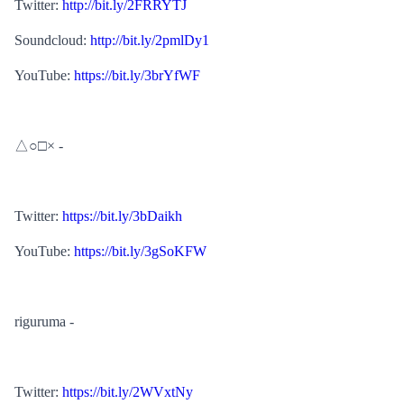
Twitter: 
http://bit.ly/2FRRYTJ
Soundcloud: 
http://bit.ly/2pmlDy1
YouTube: 
https://bit.ly/3brYfWF
△○□× -
Twitter: 
https://bit.ly/3bDaikh
YouTube: 
https://bit.ly/3gSoKFW
riguruma -
Twitter: 
https://bit.ly/2WVxtNy