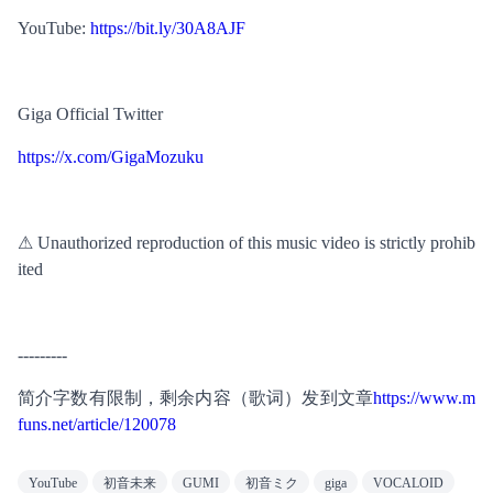
YouTube: 
https://bit.ly/30A8AJF
Giga Official Twitter
https://x.com/GigaMozuku
⚠ Unauthorized reproduction of this music video is strictly prohib
ited
---------
简介字数有限制，剩余内容（歌词）发到文章
https://www.m
funs.net/article/120078
YouTube
初音未来
GUMI
初音ミク
giga
VOCALOID