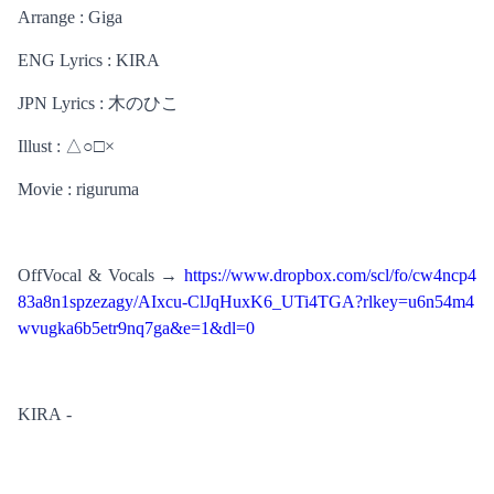
Arrange : Giga
ENG Lyrics : KIRA
JPN Lyrics : 木のひこ
Illust : △○□×
Movie : riguruma
OffVocal & Vocals → 
https://www.dropbox.com/scl/fo/cw4ncp4
83a8n1spzezagy/AIxcu-ClJqHuxK6_UTi4TGA?rlkey=u6n54m4
wvugka6b5etr9nq7ga&e=1&dl=0
KIRA -