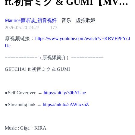
ft.初音ミク & GUMI【MV】
转自：YouTube
Maurice颜语诚_初音视奸
音乐
虚拟歌姬
2026-05-20 23:27
177
原视频链接：
https://www.youtube.com/watch?v=KRVFPPYcJ
Uc
============（原视频简介）============
GETCHA! ft.初音ミク & GUMI
●Self Cover ver. → 
https://bit.ly/30bYUae
●Streaming link → 
https://lnk.to/aAWfxznZ
Music : Giga・KIRA