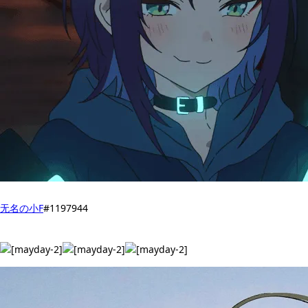
无名の小F
#1197944