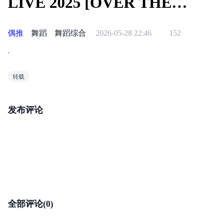
LIVE 2025 [OVER THE
RAINBOW] You're in my way
偶推
舞蹈
舞蹈综合
2026-05-28 22:46
152
河田陽菜&下田衣珠季
.
250528
转载
发布评论
全部评论(0)