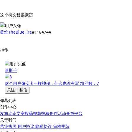
这个柯文哲很豪迈
蓝焰TheBlueFire
#1184744
神作
蒋斯千
这个用户像安卡一样神秘，什么也没有写
粉丝数：7
关注
私信
弹幕列表
创作中心
发布动态
文章投稿
视频投稿
创作活动
开放平台
关于我们
营业执照
用户协议
隐私协议
审核规范