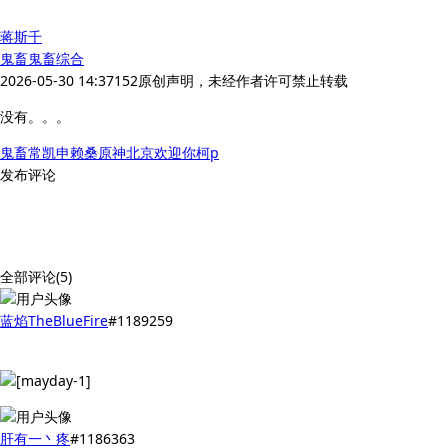
蒋斯千
鬼畜
鬼畜综合
2026-05-30 14:37
152
原创声明，未经作者许可禁止转载
没有。。。
鬼畜
常凯申
赖桑
原神
北京欢迎你
柯p
发布评论
全部评论(5)
蓝焰TheBlueFire
#1189259
肝有一丶疼
#1186363