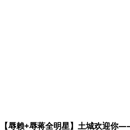
【辱赖+辱蒋全明星】土城欢迎你—