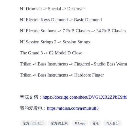
NI Drumlab -> Special -> Destroyer
NI Electric Keys Diamond -> Basic Diamond
NI Electric Sunburst -> 7 RnB Classics -> 34 RnB Classics
NI Session Strings 2 -> Session Strings
The Grand 3 -> 02 Model D Close
Trilian -> Bass Instruments -> Fingered - Studio Bass Warm
Trilian -> Bass Instruments -> Hardcore Finger
音源文档：
https://docs.qq.com/sheet/DVG1XR2ZPbE9r
我的爱发电：
https://afdian.com/a/muisulf3
东方PROJECT
东方锦上京
耳Copy
音乐
同人音乐