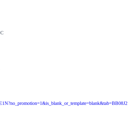
 C
bE1N?no_promotion=1&is_blank_or_template=blank&tab=BB08J2