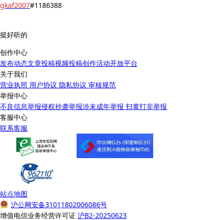
gkaf2007
#1186388
挺好听的
创作中心
发布动态
文章投稿
视频投稿
创作活动
开放平台
关于我们
营业执照
用户协议
隐私协议
审核规范
举报中心
不良信息举报
侵权抄袭举报
涉未成年举报
扫黄打非举报
客服中心
联系客服
站点地图
沪公网安备31011802006086号
增值电信业务经营许可证
沪B2-20250623