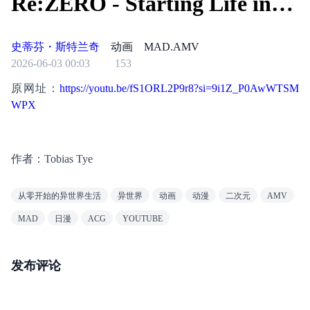
Re:ZERO - Starting Life in
Another World [Skillet -
史蒂芬・斯特兰奇
动画
MAD.AMV
Terrify the Dark] AMV
2026-06-03 00:03
153
原网址：
https://youtu.be/fS1ORL2P9r8?si=9i1Z_P0AwWTSM
WPX
作者：Tobias Tye
从零开始的异世界生活
异世界
动画
动漫
二次元
AMV
MAD
日漫
ACG
YOUTUBE
发布评论