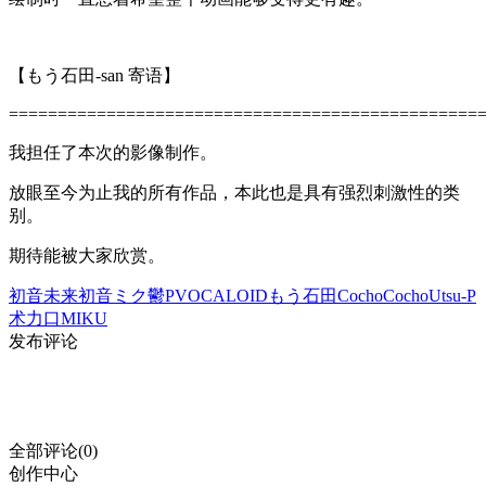
【もう石田-san 寄语】
================================================
我担任了本次的影像制作。
放眼至今为止我的所有作品，本此也是具有强烈刺激性的类
别。
期待能被大家欣赏。
初音未来
初音ミク
鬱P
VOCALOID
もう石田
CochoCocho
Utsu-P
术力口
MIKU
发布评论
全部评论(0)
创作中心