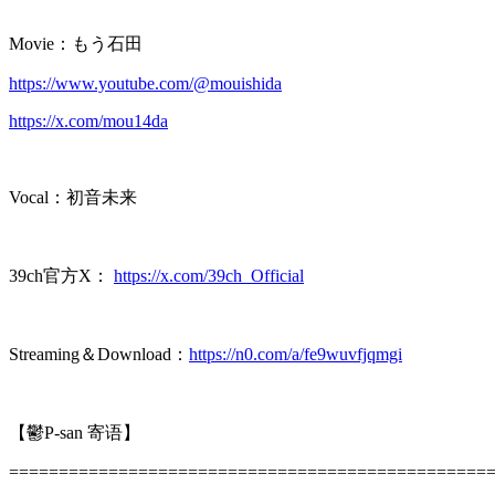
Movie：もう石田
https://www.youtube.com/@mouishida
https://x.com/mou14da
Vocal：初音未来
39ch官方X：
https://x.com/39ch_Official
Streaming＆Download：
https://n0.com/a/fe9wuvfjqmgi
【鬱P-san 寄语】
================================================