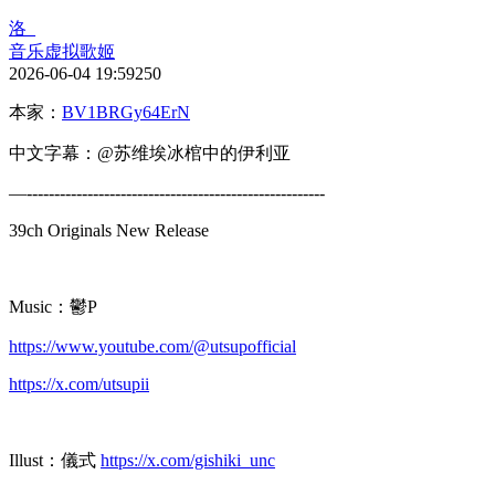
洛_
音乐
虚拟歌姬
2026-06-04 19:59
250
本家：
BV1BRGy64ErN
中文字幕：@苏维埃冰棺中的伊利亚
—------------------------------------------------------
39ch Originals New Release
Music：鬱P
https://www.youtube.com/@utsupofficial
https://x.com/utsupii
Illust：儀式
https://x.com/gishiki_unc