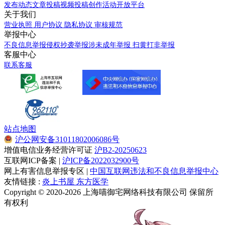
发布动态
文章投稿
视频投稿
创作活动
开放平台
关于我们
营业执照
用户协议
隐私协议
审核规范
举报中心
不良信息举报
侵权抄袭举报
涉未成年举报
扫黄打非举报
客服中心
联系客服
站点地图
沪公网安备31011802006086号
增值电信业务经营许可证
沪B2-20250623
互联网ICP备案 |
沪ICP备2022032900号
网上有害信息举报专区 |
中国互联网违法和不良信息举报中心
友情链接 :
炎上书屋
东方医学
Copyright © 2020-2026 上海喵御宅网络科技有限公司 保留所
有权利