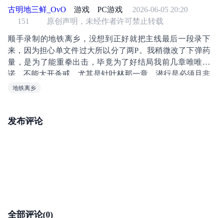
古明地三鲜_OvO
游戏
PC游戏
2026-06-05 20:20
151
原创声明，未经作者许可禁止转载
顺手录制的地铁离乡，没想到正好就把主线最后一段录下
来，因为担心单文件过大所以分了两P。我稍微改了下弹药
量，是为了能重拳出击，毕竟为了好结局我前几章唯唯诺
诺，不能大开杀戒，尤其是针叶林那一章，潜行是必须且非
常折磨的，因此这一段我稍微改一下弹药保证能把那几只大
地铁离乡
猩猩狠揍一顿，当时玩最后的曙光的时候就被地表关卡的黑
猩猩恶心的不得了。
发布评论
全部评论(0)