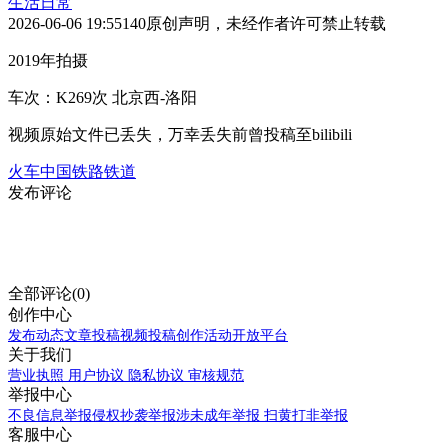
生活
日常
2026-06-06 19:55
140
原创声明，未经作者许可禁止转载
2019年拍摄
车次：K269次 北京西-洛阳
视频原始文件已丢失，万幸丢失前曾投稿至bilibili
火车
中国铁路
铁道
发布评论
全部评论(0)
创作中心
发布动态
文章投稿
视频投稿
创作活动
开放平台
关于我们
营业执照
用户协议
隐私协议
审核规范
举报中心
不良信息举报
侵权抄袭举报
涉未成年举报
扫黄打非举报
客服中心