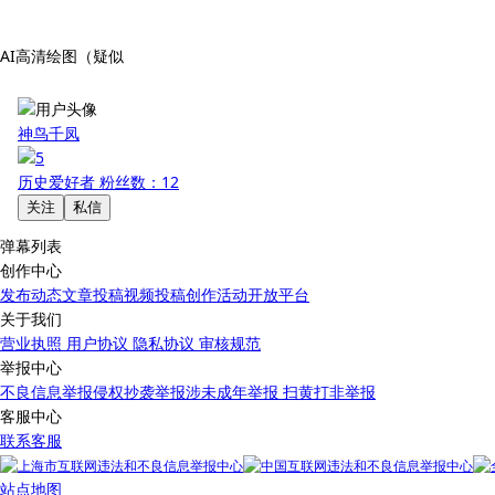
AI高清绘图（疑似
神鸟千凤
历史爱好者
粉丝数：12
关注
私信
弹幕列表
创作中心
发布动态
文章投稿
视频投稿
创作活动
开放平台
关于我们
营业执照
用户协议
隐私协议
审核规范
举报中心
不良信息举报
侵权抄袭举报
涉未成年举报
扫黄打非举报
客服中心
联系客服
站点地图