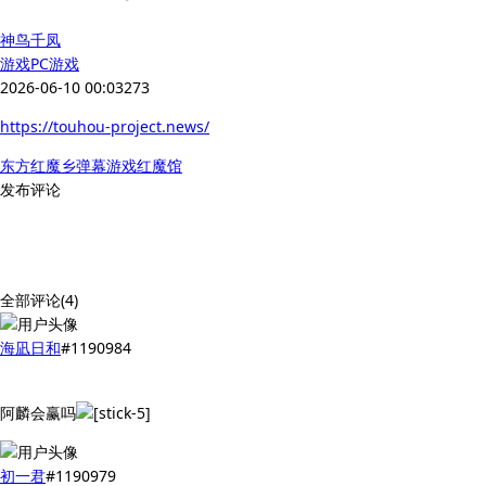
神鸟千凤
游戏
PC游戏
2026-06-10 00:03
273
https://touhou-project.news/
东方红魔乡
弹幕游戏
红魔馆
发布评论
全部评论(4)
海凪日和
#1190984
阿麟会赢吗
初一君
#1190979